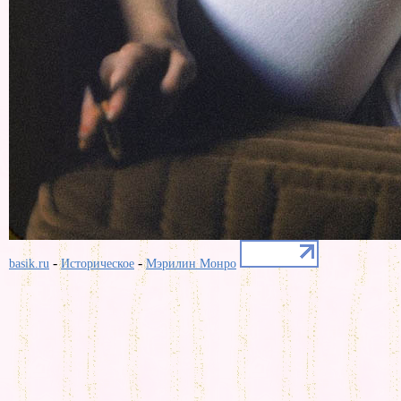
-
-
basik.ru
Историческое
Мэрилин Монро