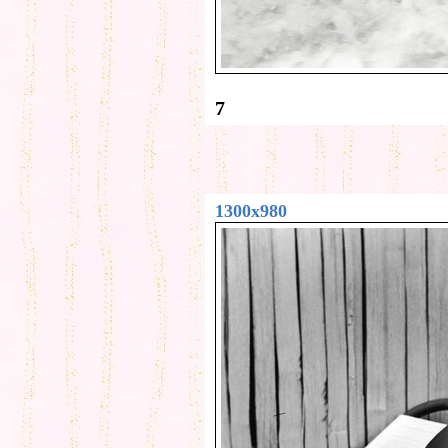
7
1300x980