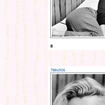
8
700x916