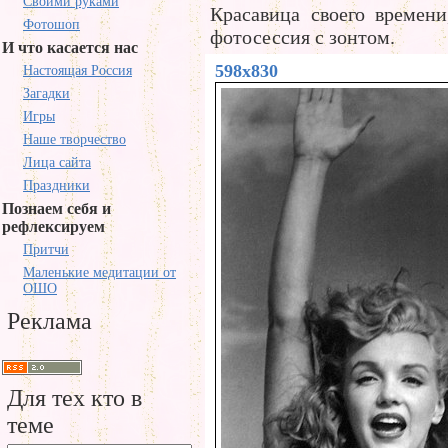
Своими руками
Красавица своего времен
Фотошоп
фотосессия с зонтом.
И что касается нас
598x830
Настоящая Россия
Загадки
Игры
Наше творчество
Лица сайта
Праздники
Познаем себя и
рефлексируем
Притчи
Маленькие медитации от
ОШО
Реклама
Для тех кто в
теме