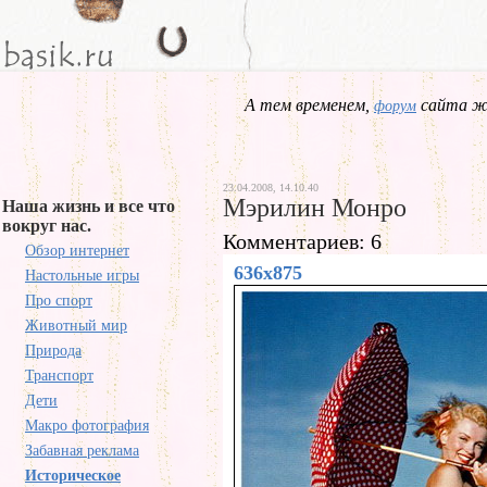
А тем временем,
сайта жд
форум
23.04.2008, 14.10.40
Мэрилин Монро
Наша жизнь и все что
вокруг нас.
Комментариев: 6
Обзор интернет
636x875
Настольные игры
Про спорт
Животный мир
Природа
Транспорт
Дети
Макро фотография
Забавная реклама
Историческое