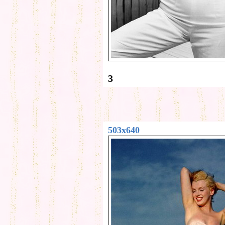
3
503x640