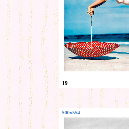
19
500x554