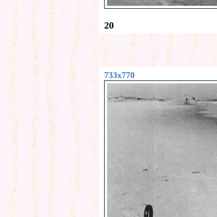
20
733x770