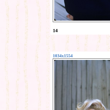
14
1034x1554