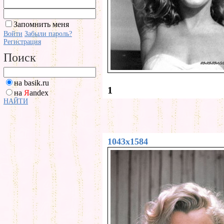
Запомнить меня
Войти
Забыли пароль?
Регистрация
Поиск
на basik.ru
1
на
Я
andex
НАЙТИ
1043x1584