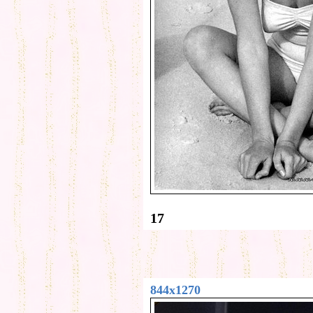
17
844x1270