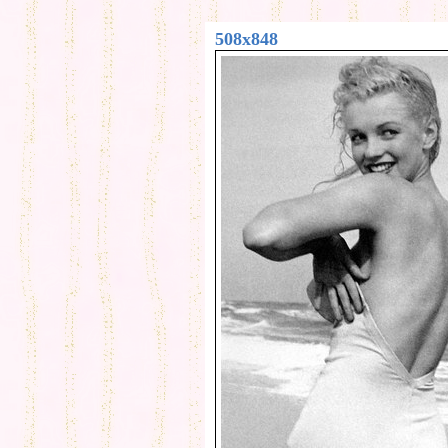
508x848