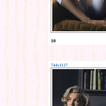
10
744x1127