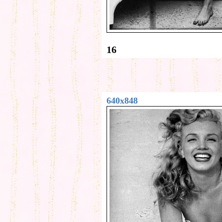
16
640x848