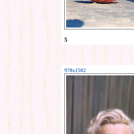
5
978x1502