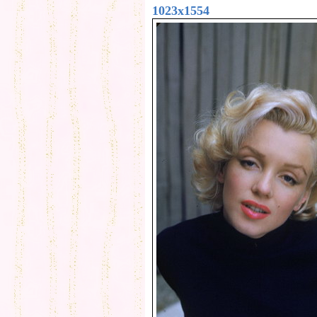
1023x1554