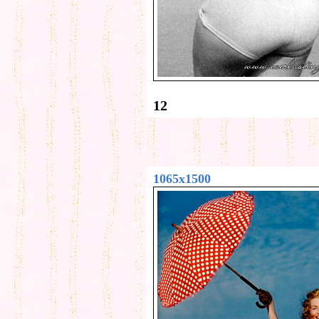
12
1065x1500