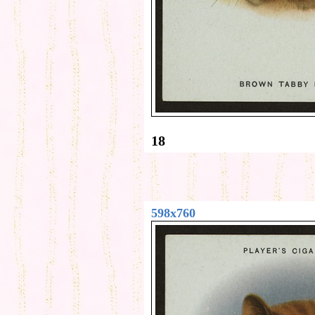
18
598x760