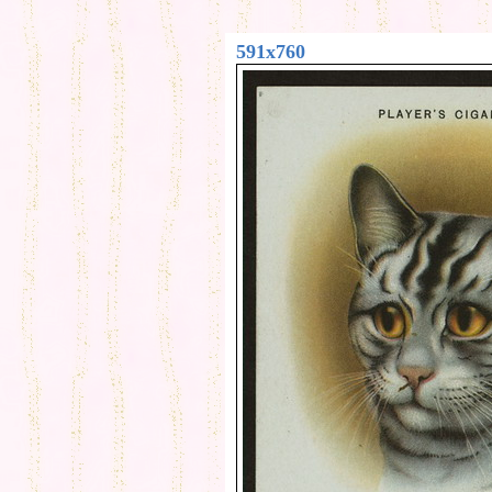
591x760