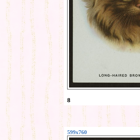
8
599x760