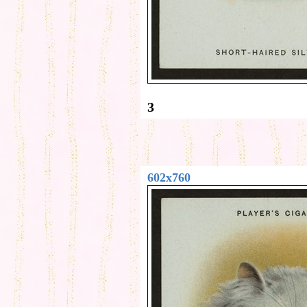
3
602x760