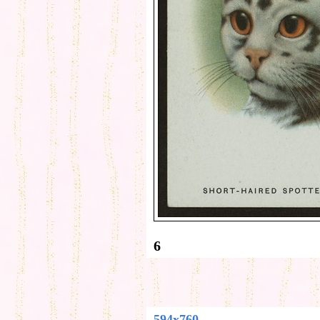
6
594x760