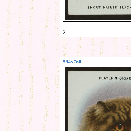
7
594x760