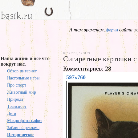
А тем временем,
сайта жд
форум
09.12.2010, 12.31.24
Сигаретные карточки 
Наша жизнь и все что
вокруг нас.
Комментариев: 28
Обзор интернет
597x760
Настольные игры
Про спорт
Животный мир
Природа
Транспорт
Дети
Макро фотография
Забавная реклама
Историческое