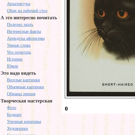
Архитектура
Обои на рабочий стол
А это интересно почитать
Полезно знать
Интересные факты
Анекдоты афоризмы
Умные слова
Что почитать
Истории
Юмор
Это надо видеть
Веселые картинки
Объемные картинки
Обманы зрения
Творческая мастерская
0
Фото
Бодиарт
Уличные креативы
Художники