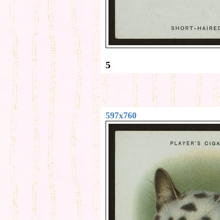
5
597x760