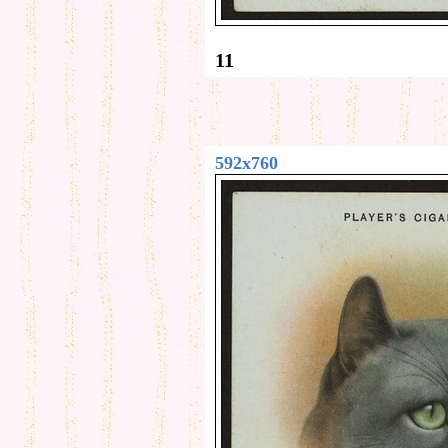
11
592x760