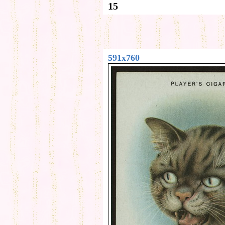
15
591x760