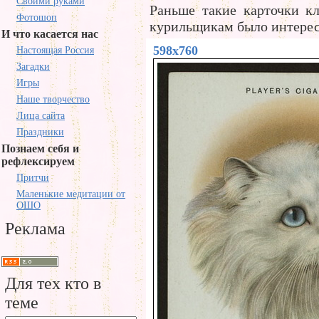
Своими руками
Раньше такие карточки кл
Фотошоп
курильщикам было интерес
И что касается нас
598x760
Настоящая Россия
Загадки
Игры
Наше творчество
Лица сайта
Праздники
Познаем себя и
рефлексируем
Притчи
Маленькие медитации от
ОШО
Реклама
Для тех кто в
теме