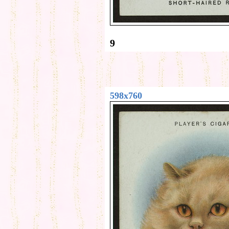
9
598x760