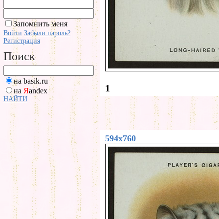
Запомнить меня
Войти
Забыли пароль?
Регистрация
Поиск
на basik.ru
1
на
Я
andex
НАЙТИ
594x760