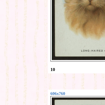
10
606x760