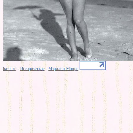
-
-
basik.ru
Историческое
Мэрилин Монро