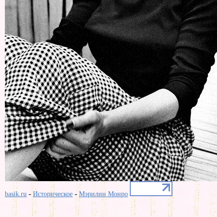
-
-
basik.ru
Историческое
Мэрилин Монро