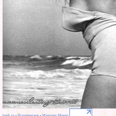
-
-
basik.ru
Историческое
Мэрилин Монро