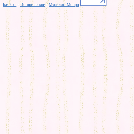
-
-
basik.ru
Историческое
Мэрилин Монро