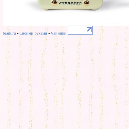
-
-
basik.ru
Своими руками
Чайники