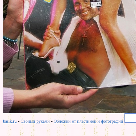
-
-
basik.ru
Своими руками
Обложки от пластинок и фотографии