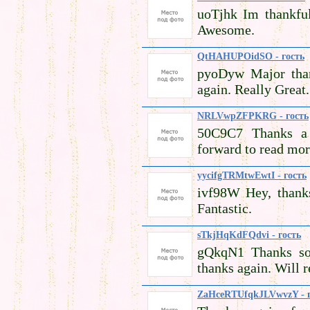
uoTjhk Im thankful
Awesome.
QtHAHUPOidSO - гость
pyoDyw Major than
again. Really Great.
NRLVwpZFPKRG - гость
50C9C7 Thanks a l
forward to read mor
yycifgTRMtwEwtI - гость
ivf98W Hey, thanks
Fantastic.
sTkjHqKdFQdvi - гость
gQkqN1 Thanks so 
thanks again. Will r
ZaHceRTUfqkJLVwvzY - г