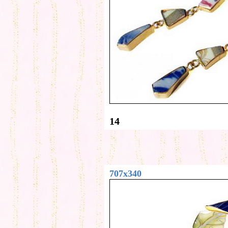
14
707x340