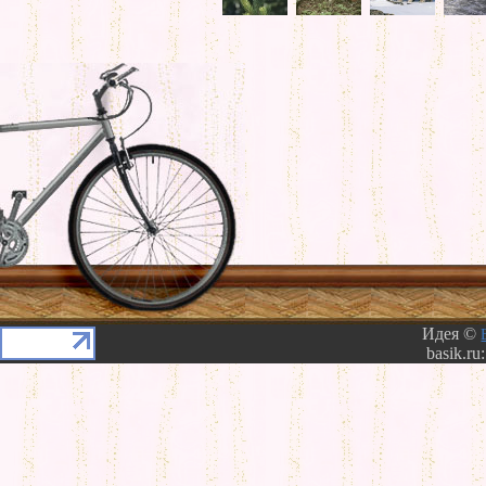
Идея ©
basik.ru