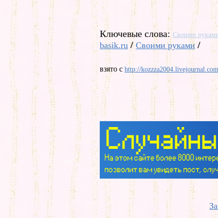
Ключевые слова:
Своими рукам
/
/
basik.ru
Своими руками
взято с
http://kozzza2004.livejournal.co
За