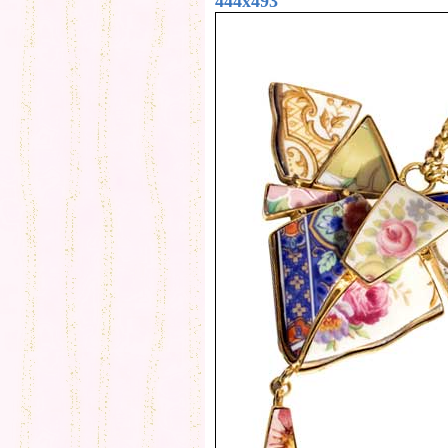
444x493