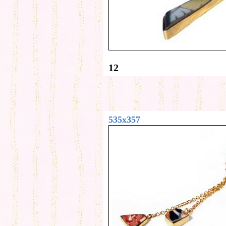
12
535x357