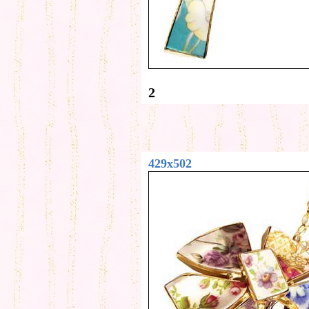
2
429x502