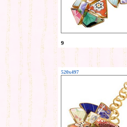
9
520x497