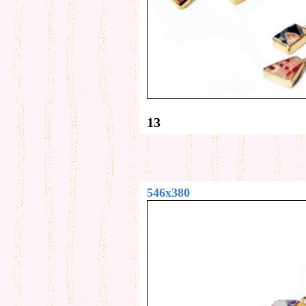
13
546x380