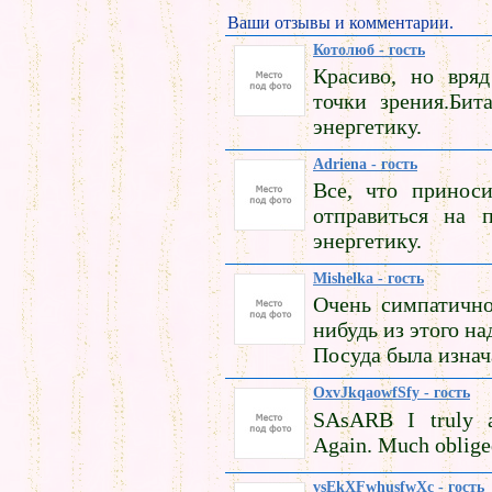
Ваши отзывы и комментарии.
Котолюб - гость
Красиво, но вряд
точки зрения.Бит
энергетику.
Adriena - гость
Все, что приноси
отправиться на 
энергетику.
Mishelka - гость
Очень симпатично
нибудь из этого на
Посуда была изнач
OxvJkqaowfSfy - гость
SAsARB I truly ap
Again. Much oblige
vsEkXFwhusfwXc - гость