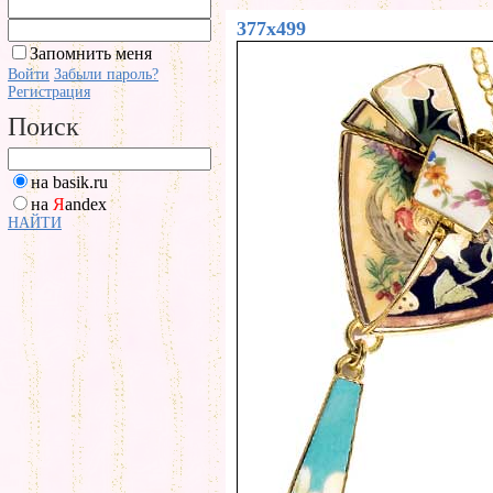
377x499
Запомнить меня
Войти
Забыли пароль?
Регистрация
Поиск
на basik.ru
на
Я
andex
НАЙТИ