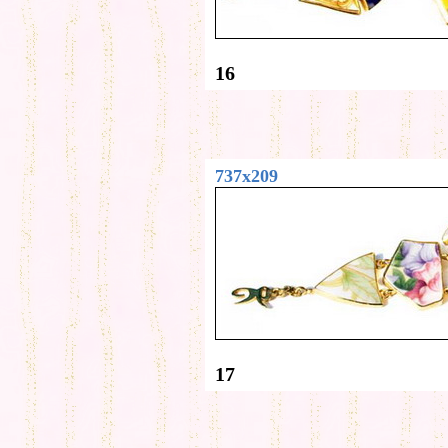
16
737x209
17