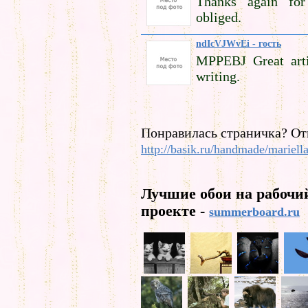
Thanks again for
obliged.
ndIcVJWvEi - гость
MPPEBJ Great arti
writing.
Понравилась страничка? От
http://basik.ru/handmade/mariell
Лучшие обои на рабочи
проекте -
summerboard.ru