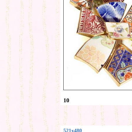
10
521x480