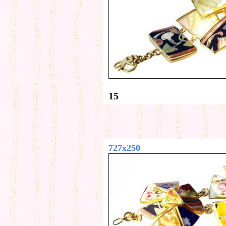
15
727x250