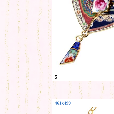
5
461x499