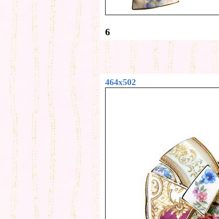
6
464x502