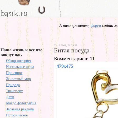
А тем временем,
сайта жд
форум
23.12.2008, 01.29.28
Битая посуда
Наша жизнь и все что
вокруг нас.
Комментариев: 11
Обзор интернет
479x475
Настольные игры
Про спорт
Животный мир
Природа
Транспорт
Дети
Макро фотография
Забавная реклама
Историческое