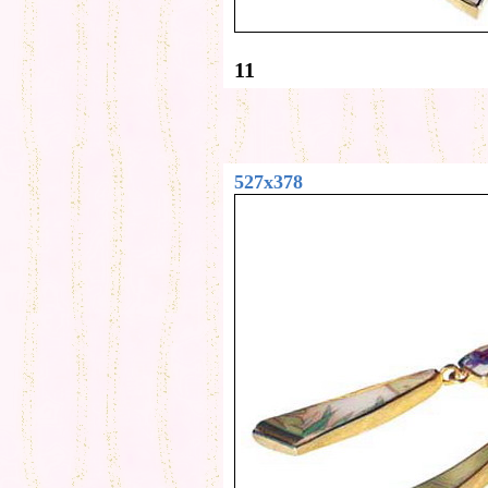
11
527x378