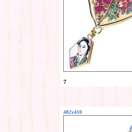
7
482x410