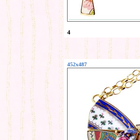
4
452x487