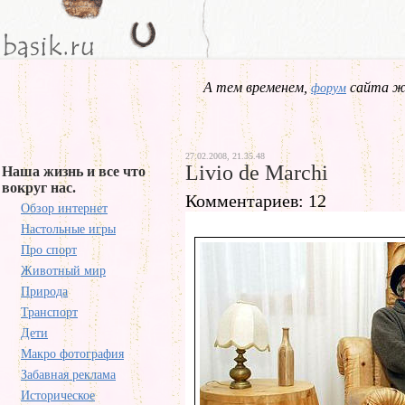
А тем временем,
сайта жд
форум
27.02.2008, 21.35.48
Livio de Marchi
Наша жизнь и все что
вокруг нас.
Комментариев: 12
Обзор интернет
Настольные игры
Про спорт
Животный мир
Природа
Транспорт
Дети
Макро фотография
Забавная реклама
Историческое