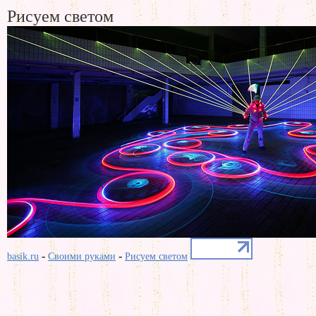
Рисуем светом
-
-
basik.ru
Своими руками
Рисуем светом