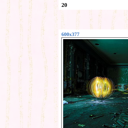
20
600x377