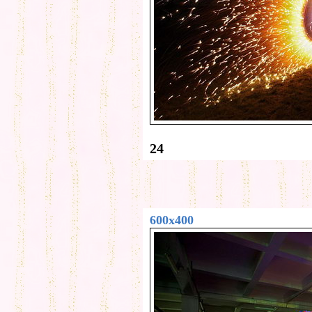
24
600x400