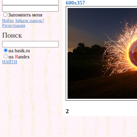
600x357
Запомнить меня
Войти
Забыли пароль?
Регистрация
Поиск
на basik.ru
на
Я
andex
НАЙТИ
2