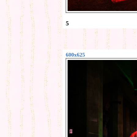
5
600x625