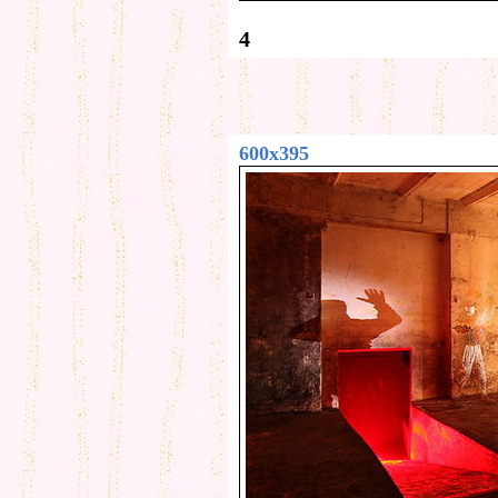
4
600x395