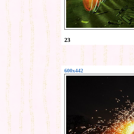
23
600x442