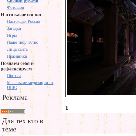
Своими руками
Фотошоп
И что касается нас
Настоящая Россия
Загадки
Игры
Наше творчество
Лица сайта
Праздники
Познаем себя и
рефлексируем
Притчи
Маленькие медитации от
ОШО
Реклама
1
Для тех кто в
теме