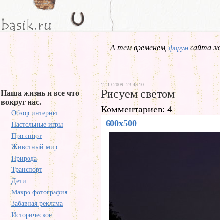
А тем временем,
сайта жд
форум
12.10.2009, 23.45.10
Рисуем светом
Наша жизнь и все что
вокруг нас.
Комментариев: 4
Обзор интернет
600x500
Настольные игры
Про спорт
Животный мир
Природа
Транспорт
Дети
Макро фотография
Забавная реклама
Историческое