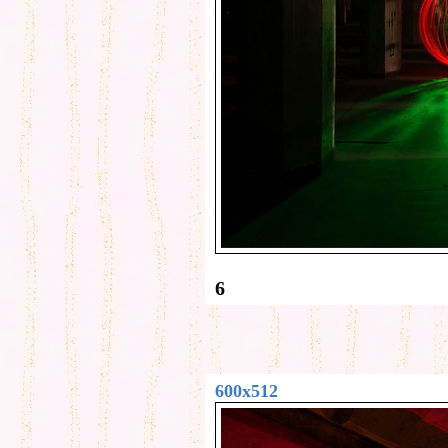
6
600x512