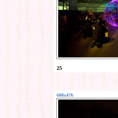
25
600x476