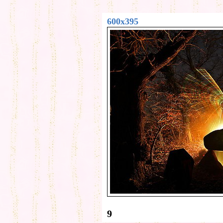
600x395
9