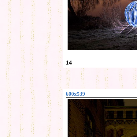
14
600x539