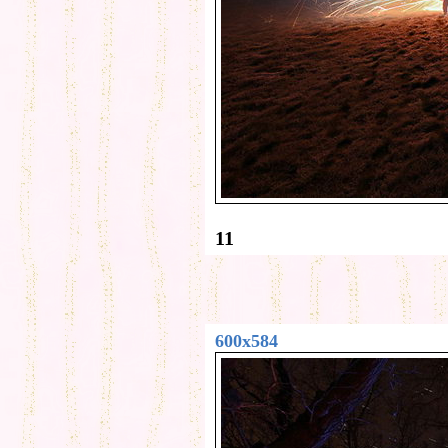
11
600x584