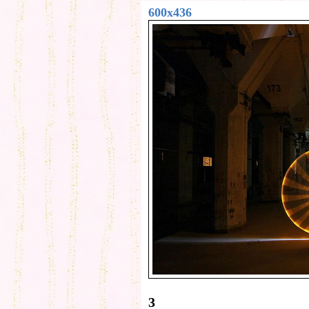
600x436
3