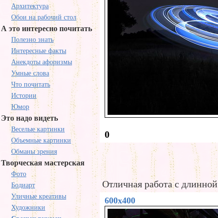
Архитектура
Обои на рабочий стол
А это интересно почитать
Полезно знать
Интересные факты
Анекдоты афоризмы
Умные слова
Что почитать
Истории
Юмор
Это надо видеть
Веселые картинки
0
Объемные картинки
Обманы зрения
Творческая мастерская
Фото
Отличная работа с длинной
Бодиарт
Уличные креативы
600x400
Художники