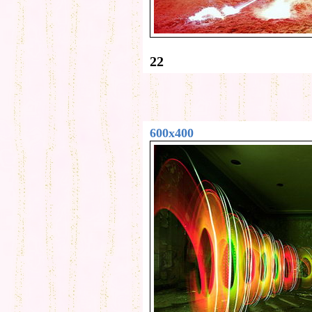
22
600x400