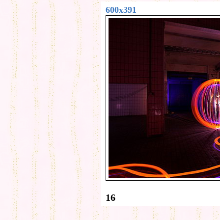
600x391
16