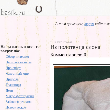
А тем временем,
сайта жд
форум
21.11.2007, 17.06.48
Из полотенца слона
Наша жизнь и все что
вокруг нас.
Комментариев: 0
Обзор интернет
Настольные игры
Про спорт
Животный мир
Природа
Транспорт
Дети
Макро фотография
Забавная реклама
Историческое