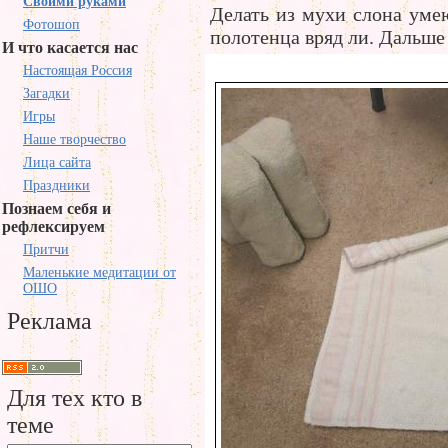
Своими руками
Делать из мухи слона умею
Фотошоп
полотенца вряд ли. Дальше
И что касается нас
Настоящая Россия
Загадки
Игры
Наше творчество
Лица сайта
Праздники
Познаем себя и
рефлексируем
Притчи
Маленькие медитации от
ОШО
Реклама
Для тех кто в
теме