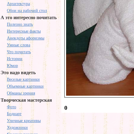
Архитектура
Обои на рабочий стол
А это интересно почитать
Полезно знать
Интересные факты
Анекдоты афоризмы
Умные слова
Что почитать
Истории
Юмор
Это надо видеть
Веселые картинки
Объемные картинки
Обманы зрения
Творческая мастерская
0
Фото
Бодиарт
Уличные креативы
Художники