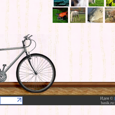
Идея ©
basik.ru