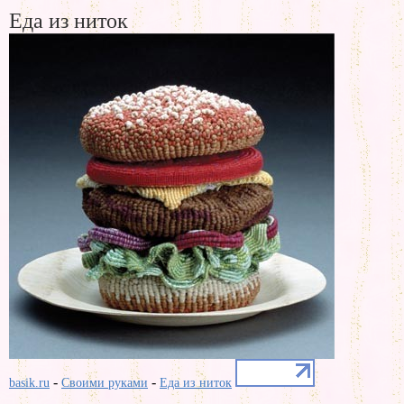
Еда из ниток
-
-
basik.ru
Своими руками
Еда из ниток