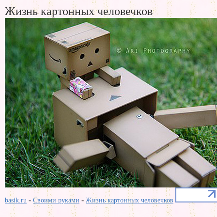
Жизнь картонных человечков
-
-
basik.ru
Своими руками
Жизнь картонных человечков