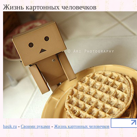
Жизнь картонных человечков
-
-
basik.ru
Своими руками
Жизнь картонных человечков