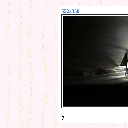
552x350
7