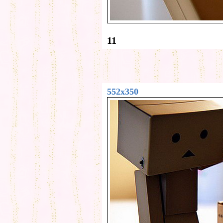
11
552x350