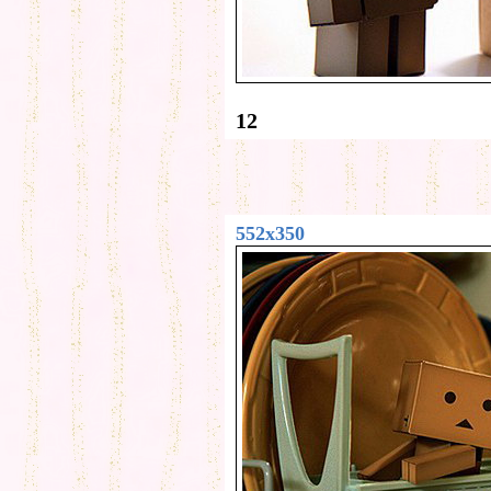
12
552x350