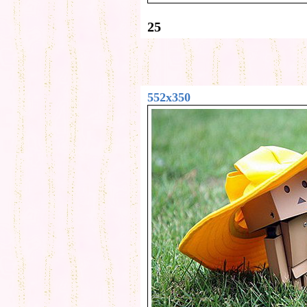
25
552x350