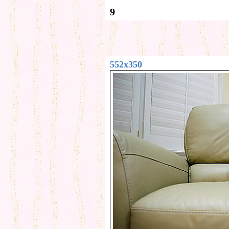
9
552x350