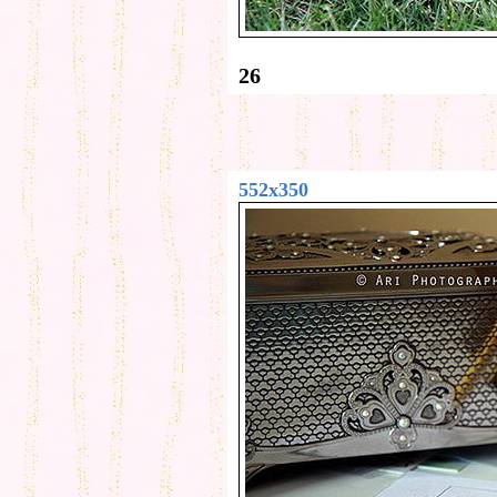
26
552x350