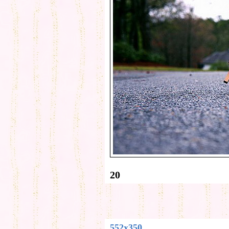
20
552x350