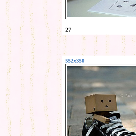
27
552x350