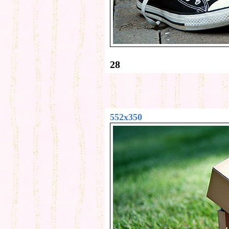
28
552x350