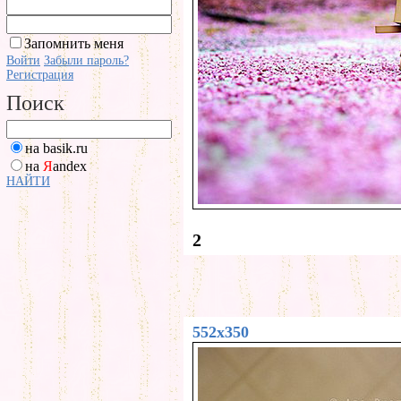
Запомнить меня
Войти
Забыли пароль?
Регистрация
Поиск
на basik.ru
на
Я
andex
НАЙТИ
2
552x350