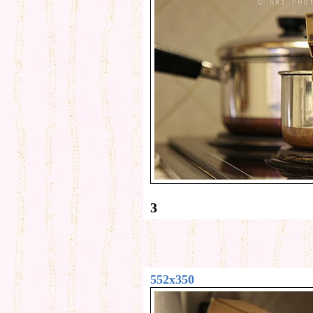
3
552x350