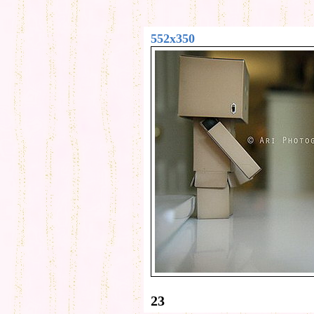
552x350
23