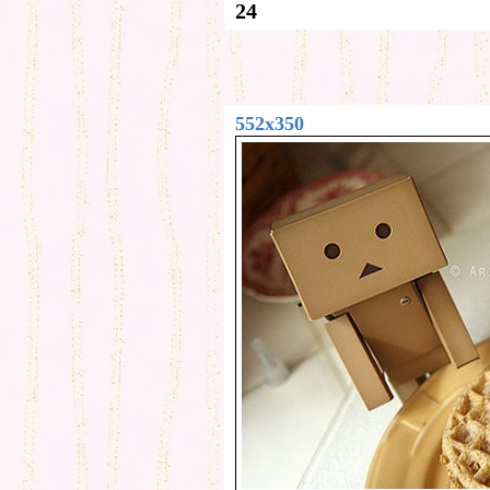
24
552x350