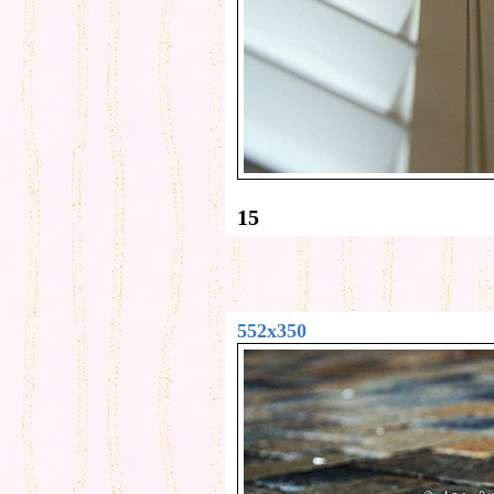
15
552x350