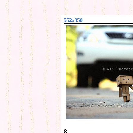
552x350
8