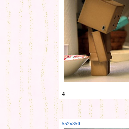
4
552x350