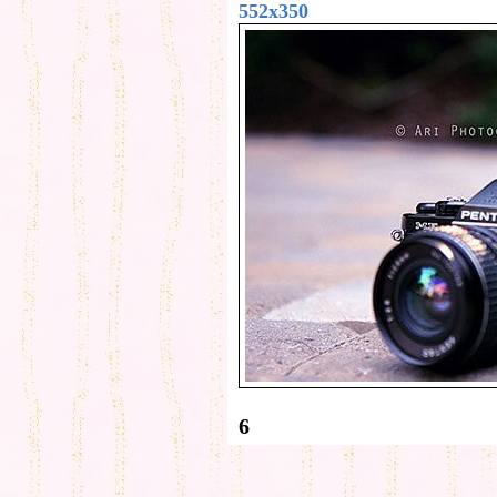
552x350
6