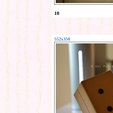
10
552x350