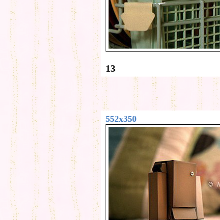
13
552x350