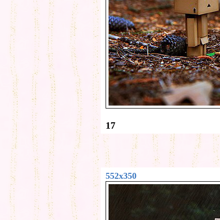
17
552x350