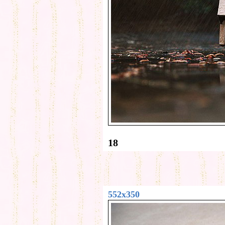
18
552x350