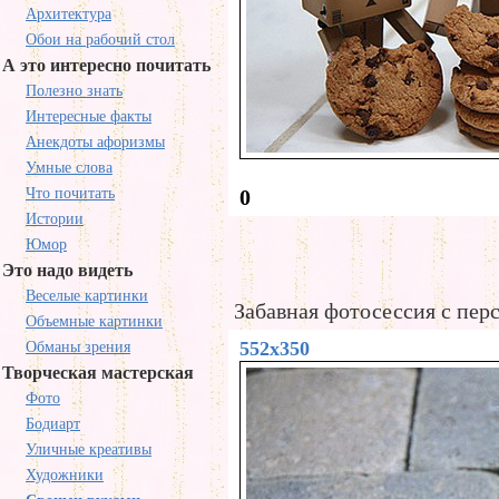
Архитектура
Обои на рабочий стол
А это интересно почитать
Полезно знать
Интересные факты
Анекдоты афоризмы
Умные слова
Что почитать
0
Истории
Юмор
Это надо видеть
Веселые картинки
Забавная фотосессия с пер
Объемные картинки
552x350
Обманы зрения
Творческая мастерская
Фото
Бодиарт
Уличные креативы
Художники