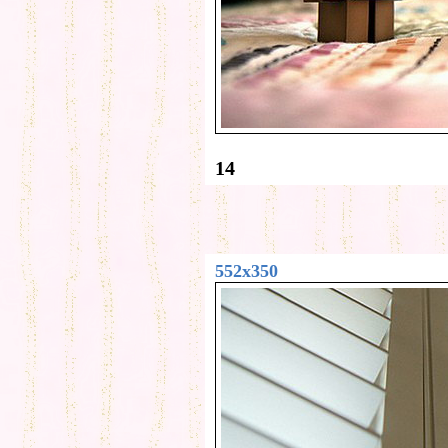
14
552x350