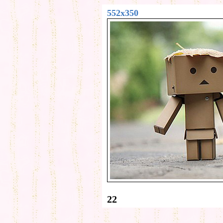
552x350
22