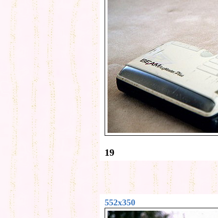
19
552x350