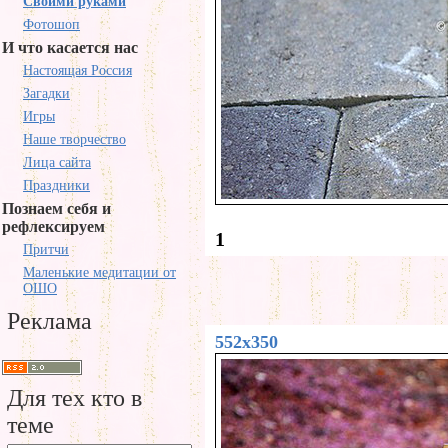
Своими руками
Фотошоп
И что касается нас
Настоящая Россия
Загадки
Игры
Наше творчество
Лица сайта
Праздники
Познаем себя и
рефлексируем
1
Притчи
Маленькие медитации от
ОШО
Реклама
552x350
Для тех кто в
теме