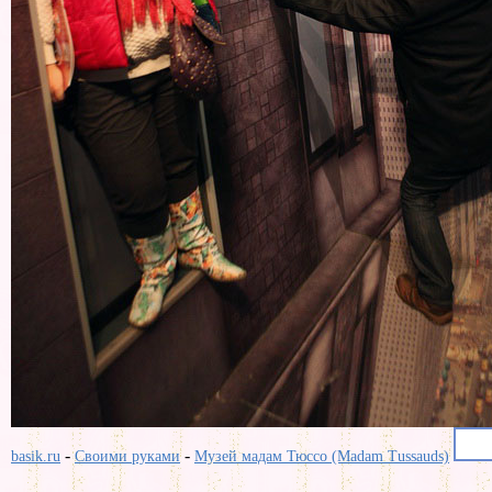
-
-
basik.ru
Своими руками
Музей мадам Тюссо (Madam Tussauds)