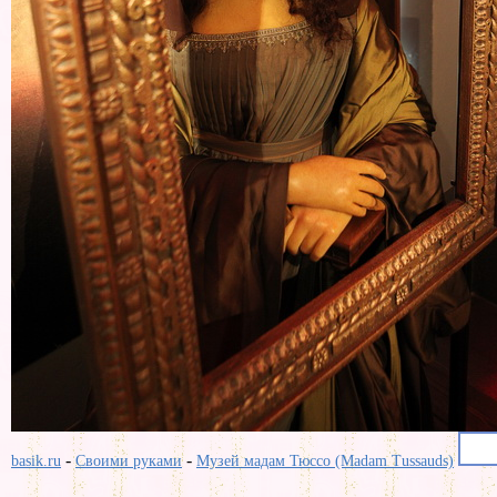
-
-
basik.ru
Своими руками
Музей мадам Тюссо (Madam Tussauds)