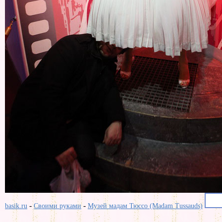
-
-
basik.ru
Своими руками
Музей мадам Тюссо (Madam Tussauds)