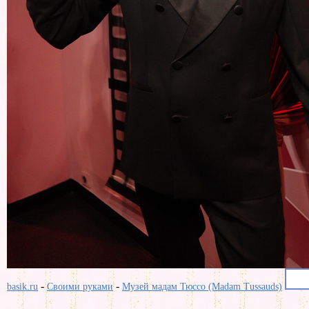
-
-
basik.ru
Своими руками
Музей мадам Тюссо (Madam Tussauds)