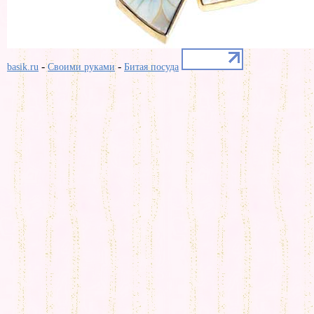
-
-
basik.ru
Своими руками
Битая посуда