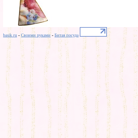
-
-
basik.ru
Своими руками
Битая посуда