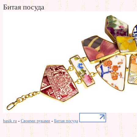
Битая посуда
-
-
basik.ru
Своими руками
Битая посуда