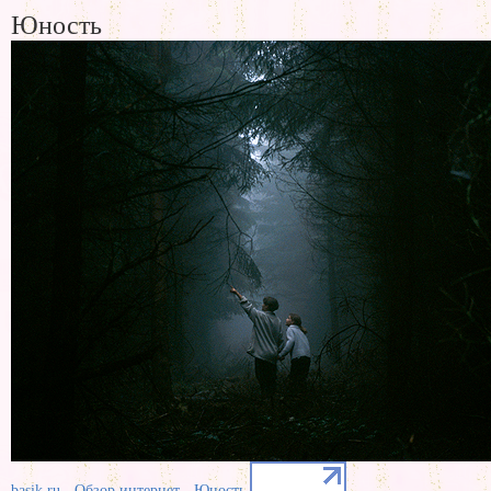
Юность
-
-
basik.ru
Обзор интернет
Юность