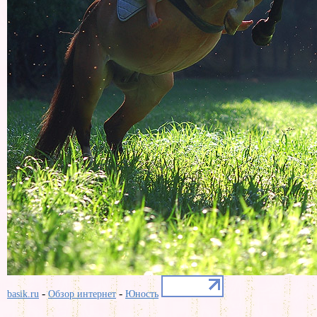
-
-
basik.ru
Обзор интернет
Юность