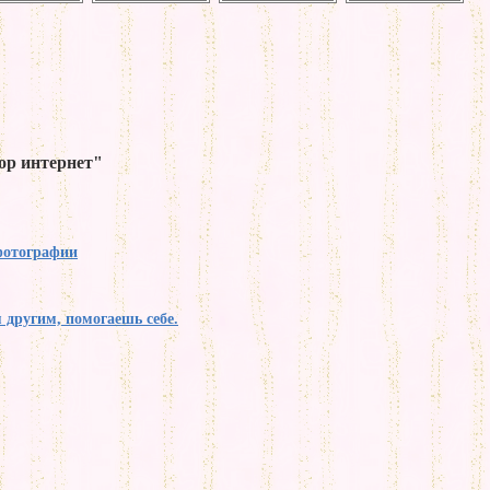
ор интернет"
фотографии
я другим, помогаешь себе.