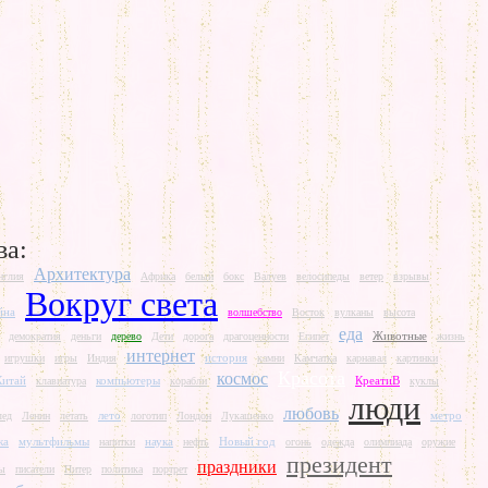
ва:
Архитектура
нглия
Африка
белый
бокс
Валуев
велосипеды
ветер
взрывы
Вокруг света
йна
волшебство
Восток
вулканы
высота
еда
Животные
демократия
деньги
дерево
Дети
дорога
драгоценности
Египет
жизнь
интернет
история
игрушки
игры
Индия
камни
Камчатка
карнавал
картинки
Красота
космос
Китай
компьютеры
КреатиВ
клавиатура
корабли
куклы
люди
любовь
лето
метро
лед
Ленин
летать
логотип
Лондон
Лукашенко
ка
мультфильмы
наука
Новый год
напитки
нефть
огонь
одежда
олимпиада
оружие
президент
праздники
ы
писатели
Питер
политика
портрет