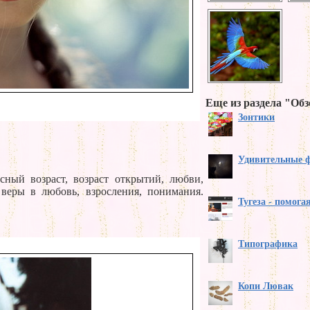
Еще из раздела "Обз
Зонтики
Удивительные 
сный возраст, возраст открытий, любви,
 веры в любовь, взросления, понимания.
Тугеза - помога
Типографика
Копи Лювак