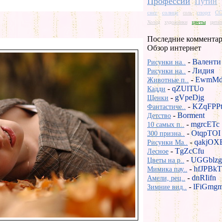
Профессии
Путин
снег
солнце
спорт
СС
соль
цветы
Холод
художники
цита
Последние комментар
Обзор интернет
-
Валенти
Рисунки на..
-
Лидия
Рисунки на..
-
EwmMd
Животные п..
-
qZUlTUo
Кадди
-
gVpeDjg
Щенки
-
KZqFPP
Фантастиче..
-
Borment
Детство
-
mgrcETc
10 самых п..
-
OtqpTOI
300 призна..
-
qakjOX
Рисунки Ma..
-
TgZcCfu
Лесное
-
UGGblzg
Цветы на р..
-
hfJPBkT
Мимика пау..
-
dnRIifn
Амели, рец..
-
lFiGmg
Зимние вид..