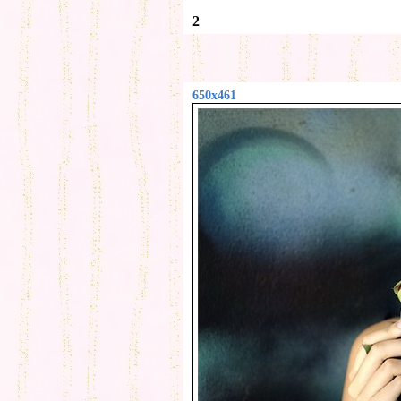
2
650x461