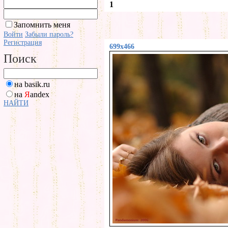
1
Запомнить меня
Войти
Забыли пароль?
Регистрация
699x466
Поиск
на basik.ru
на
Я
andex
НАЙТИ