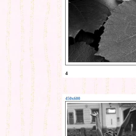
4
450x600