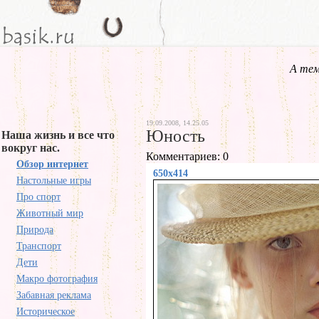
А тем
19.09.2008, 14.25.05
Юность
Наша жизнь и все что
вокруг нас.
Комментариев: 0
Обзор интернет
650x414
Настольные игры
Про спорт
Животный мир
Природа
Транспорт
Дети
Макро фотография
Забавная реклама
Историческое