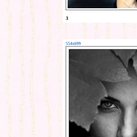
3
554x699