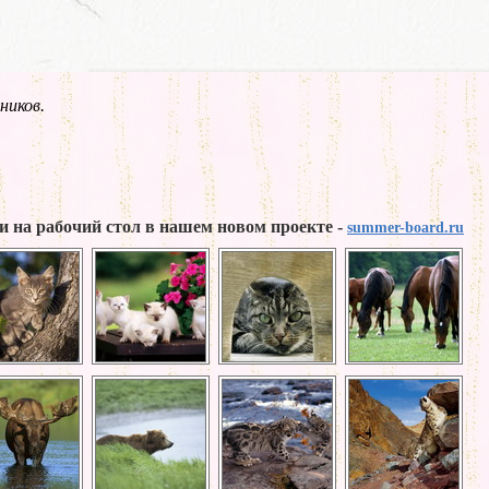
ников.
и на рабочий стол в нашем новом проекте -
summer-board.ru