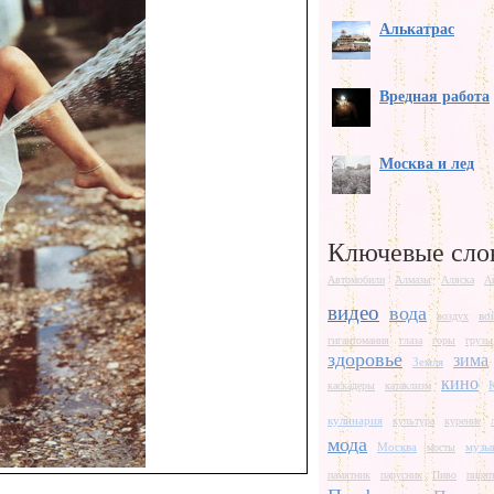
Алькатрас
Вредная работа
Москва и лед
Ключевые сло
Автомобили
Алмазы
Аляска
А
видео
вода
во
воздух
гигантомания
глаза
горы
грузы
здоровье
зима
Земля
кино
каскадеры
катаклизм
кулинария
культура
курение
мода
Москва
музы
мосты
памятник
парусник
Пиво
пират