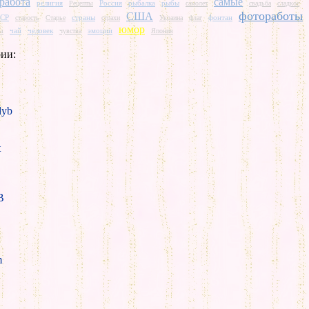
работа
самые
религия
Россия
рыбалка
рыбы
Рецепты
самолет
свадьба
сладкое
фотоработы
США
СР
страны
фонтан
старость
Старье
страхи
Украина
флаг
юмор
чай
человек
эмоции
ты
чувства
Япония
ии:
yb
t
B
m