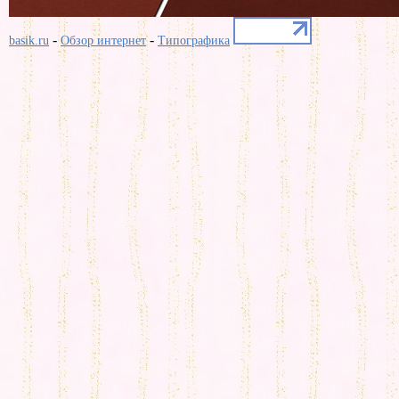
-
-
basik.ru
Обзор интернет
Типографика