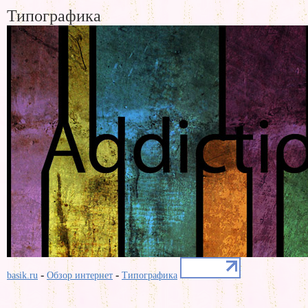
Типографика
-
-
basik.ru
Обзор интернет
Типографика