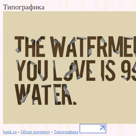
Типографика
-
-
basik.ru
Обзор интернет
Типографика