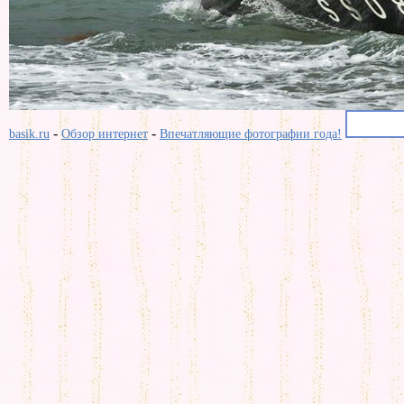
-
-
basik.ru
Обзор интернет
Впечатляющие фотографии года!