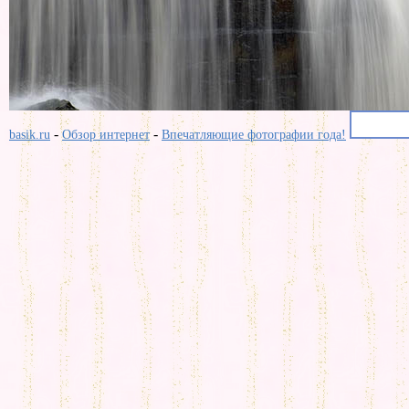
-
-
basik.ru
Обзор интернет
Впечатляющие фотографии года!