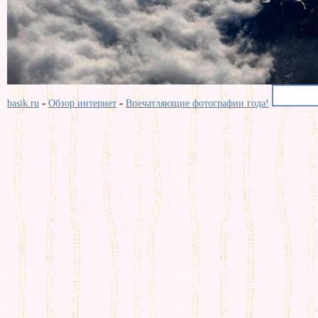
-
-
basik.ru
Обзор интернет
Впечатляющие фотографии года!