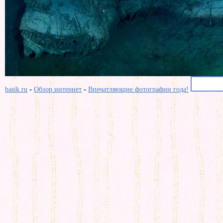
-
-
basik.ru
Обзор интернет
Впечатляющие фотографии года!