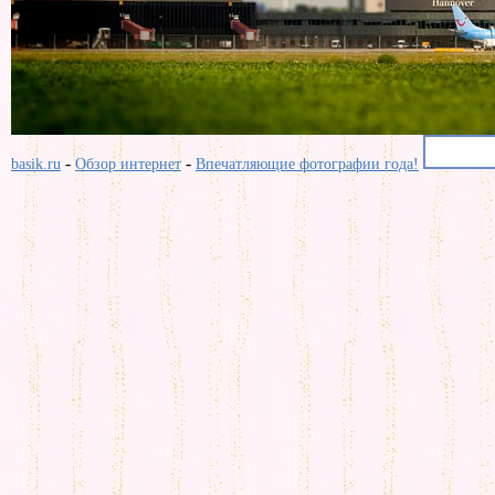
-
-
basik.ru
Обзор интернет
Впечатляющие фотографии года!