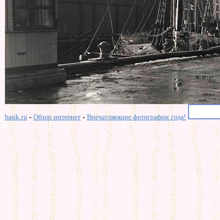
-
-
basik.ru
Обзор интернет
Впечатляющие фотографии года!