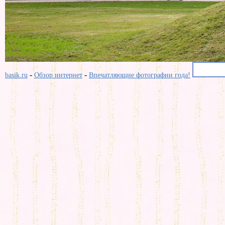
-
-
basik.ru
Обзор интернет
Впечатляющие фотографии года!