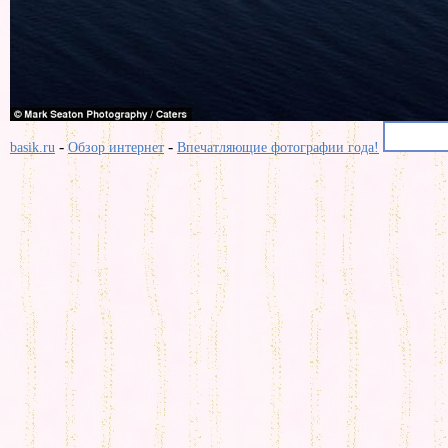
-
-
basik.ru
Обзор интернет
Впечатляющие фотографии года!