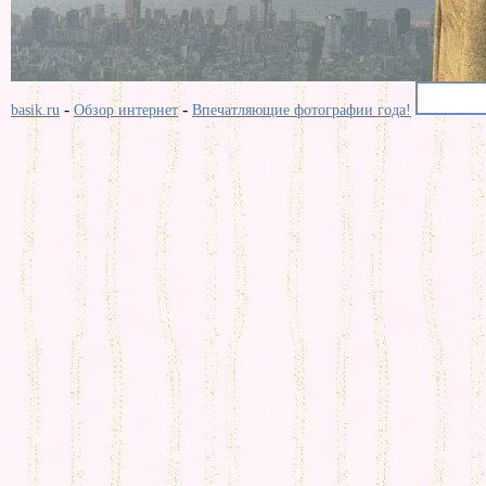
-
-
basik.ru
Обзор интернет
Впечатляющие фотографии года!