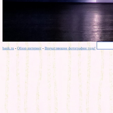
-
-
basik.ru
Обзор интернет
Впечатляющие фотографии года!