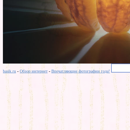
-
-
basik.ru
Обзор интернет
Впечатляющие фотографии года!