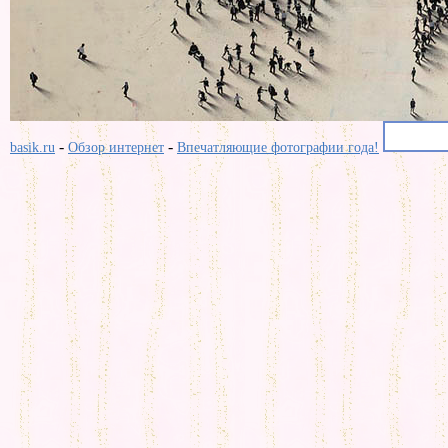
-
-
basik.ru
Обзор интернет
Впечатляющие фотографии года!