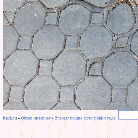
-
-
basik.ru
Обзор интернет
Впечатляющие фотографии года!