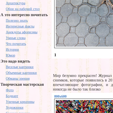
Архитектура
Обои на рабочий стол
А это интересно почитать
Полезно знать
Интересные факты
Анекдоты афоризмы
Умные слова
Что почитать
Истории
1
Юмор
Это надо видеть
Веселые картинки
Объемные картинки
Мир безумно прекрасен! Журнал 
Обманы зрения
снимков, которые появились в 20
Творческая мастерская
впечатляющие фотографии, и 
никогда не было так близко
Фото
Бодиарт
800x600
Уличные креативы
Художники