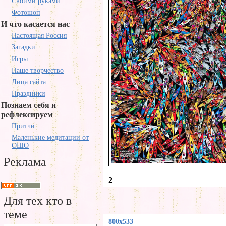
Своими руками
Фотошоп
И что касается нас
Настоящая Россия
Загадки
Игры
Наше творчество
Лица сайта
Праздники
Познаем себя и
рефлексируем
Притчи
Маленькие медитации от
ОШО
Реклама
2
Для тех кто в
теме
800x533