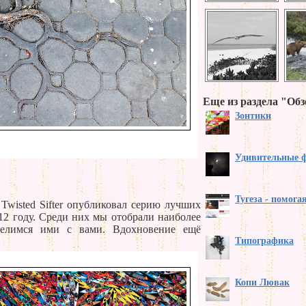
Еще из раздела "Обз
Зонтики
Удивительные 
Тугеза - помога
Twisted Sifter опубликовал серию лучших
12 году. Среди них мы отобрали наиболее
делимся ими с вами. Вдохновение ещё
Типографика
Копи Лювак