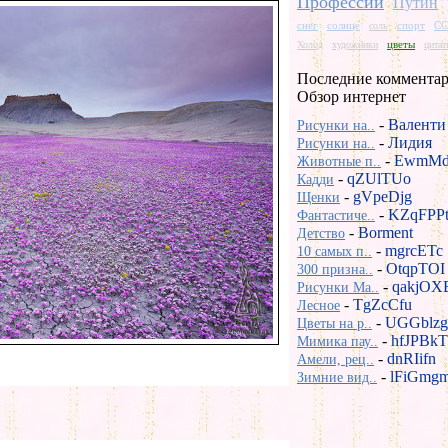
Профессии
Путин
снег
солнце
спорт
СС
соль
цветы
Холод
художники
цита
Последние комментар
Обзор интернет
-
Валенти
Рисунки на..
-
Лидия
Рисунки на..
-
EwmMd
Животные п..
-
qZUlTUo
Кадди
-
gVpeDjg
Щенки
-
KZqFPP
Фантастиче..
-
Borment
Детство
-
mgrcETc
10 самых п..
-
OtqpTOI
300 призна..
-
qakjOX
Рисунки Ma..
-
TgZcCfu
Лесное
-
UGGblzg
Цветы на р..
-
hfJPBkT
Мимика пау..
-
dnRIifn
Амели, рец..
-
lFiGmg
Зимние вид..