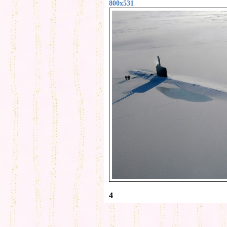
800x531
4