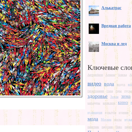
Алькатрас
Вредная работа
Москва и лед
Ключевые сло
Автомобили
Алмазы
Аляска
А
видео
вода
во
воздух
гигантомания
глаза
горы
грузы
здоровье
зима
Земля
кино
каскадеры
катаклизм
кулинария
культура
курение
мода
Москва
музы
мосты
памятник
парусник
Пиво
пират