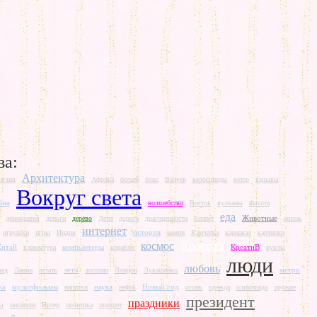
ва:
Архитектура
нглия
Африка
белый
бокс
Валуев
велосипеды
ветер
взрывы
Вокруг света
йна
волшебство
Восток
вулканы
высота
еда
Животные
демократия
деньги
дерево
Дети
дорога
драгоценности
Египет
жизнь
интернет
история
игрушки
игры
Индия
камни
Камчатка
карнавал
картинки
Красота
космос
Китай
компьютеры
КреатиВ
клавиатура
корабли
куклы
люди
любовь
лето
метро
лед
Ленин
летать
логотип
Лондон
Лукашенко
ка
мультфильмы
наука
Новый год
напитки
нефть
огонь
одежда
олимпиада
оружие
президент
праздники
ы
писатели
Питер
политика
портрет