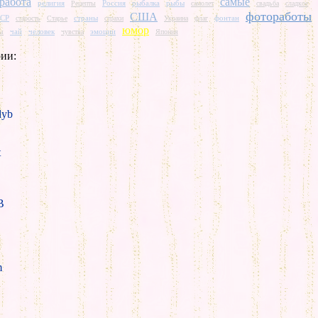
работа
самые
религия
Россия
рыбалка
рыбы
Рецепты
самолет
свадьба
сладкое
фотоработы
США
СР
страны
фонтан
старость
Старье
страхи
Украина
флаг
юмор
чай
человек
эмоции
ты
чувства
Япония
ии:
yb
t
B
m