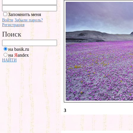
Запомнить меня
Войти
Забыли пароль?
Регистрация
Поиск
на basik.ru
на
Я
andex
НАЙТИ
3