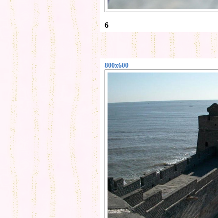
6
800x600