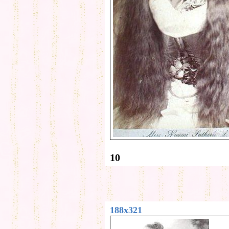
10
188x321