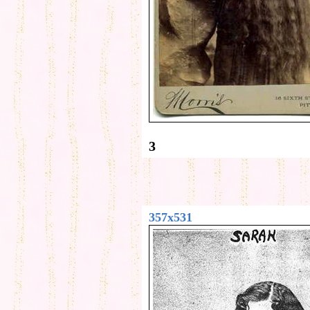
3
357x531