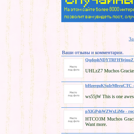
За
Ваши отзывы и комментарии.
QqdqshNDYTRFHYejnuZ -
UHLzZ7 Muchos Gracias f
bHzerguKSuIrMhvuCTC -
ws55jW This is one awes
pXlGPshWZWxLiMe - гос
HTCO3M Muchos Gracias 
Want more.