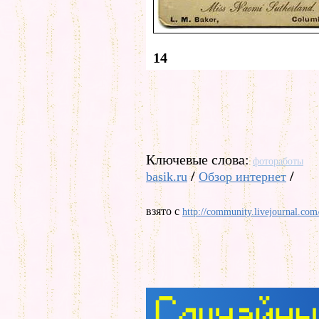
14
Ключевые слова:
фотоработы
/
/
basik.ru
Обзор интернет
взято с
http://community.livejournal.com/