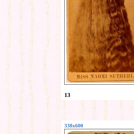
13
338x600