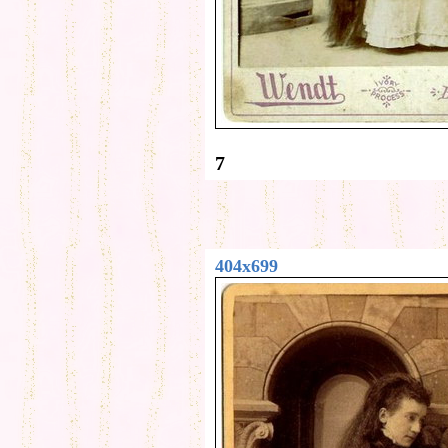
7
404x699