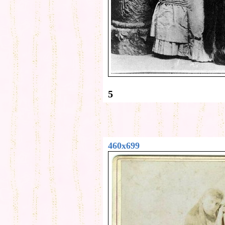
5
460x699