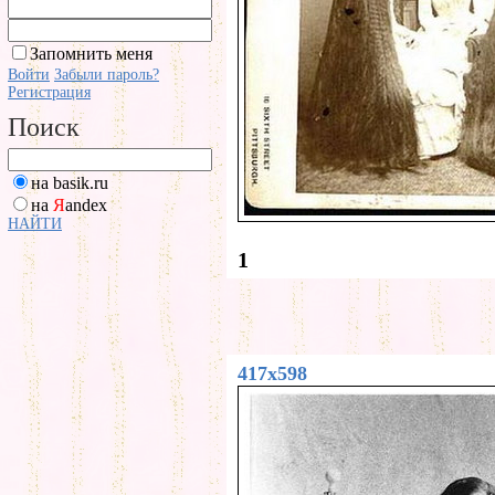
Запомнить меня
Войти
Забыли пароль?
Регистрация
Поиск
на basik.ru
на
Я
andex
НАЙТИ
1
417x598