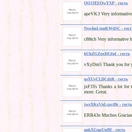
OQJJEEQwYXP - гость
apeVK3 Very informative 
NxwlmLjouKWdSC - гост
c88tch Very informative 
hUhZGZqxHGfuf - гость
vXyDm5 Thank you for you
qsXUvCLDCdzR - гость
jxF3Ts Thanks a lot for 
more. Great.
jwxXKxVnLcpctBr - гость
ERR43n Muchos Gracias fo
ankXGqpUuIH - гость