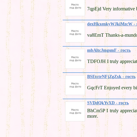
7qpEjd Very informative 
dexHkxenkyWJkiMzcW - 
va8EmT Thanks-a-mundo fo
mbAltcJmgsmF - гость
TDFOJH I truly appreciat
BSEtctrNFjZgZxk - гость
GqcFrT Enjoyed every bit 
SVDdQkYvXD - гость
BhCm5P I truly appreciate
more.