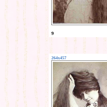
9
264x457