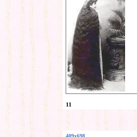
11
409x698