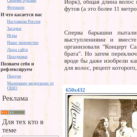
Своими руками
Йорк), общая длина волос 
Фотошоп
футов (а это более 11 метро
И что касается нас
Настоящая Россия
Загадки
Сперва барышни пытали
Игры
выступлениями и вмест
Наше творчество
организовали "Концерт Са
Лица сайта
брата". Но затем переклю
Праздники
вроде бы даже изобрели к
Познаем себя и
для волос, рецепт которого,
рефлексируем
Притчи
Маленькие медитации от
ОШО
650x432
Реклама
Для тех кто в
теме