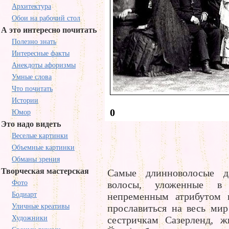
Архитектура
Обои на рабочий стол
А это интересно почитать
Полезно знать
Интересные факты
Анекдоты афоризмы
Умные слова
Что почитать
Истории
0
Юмор
Это надо видеть
Веселые картинки
Объемные картинки
Обманы зрения
Творческая мастерская
Cамые длинноволосые д
Фото
волосы, уложенные в 
Бодиарт
непременным атрибутом 
Уличные креативы
прославиться на весь ми
Художники
сестричкам Сазерленд, 