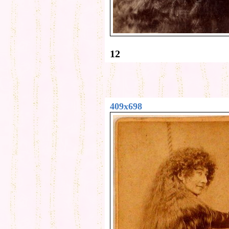
12
409x698