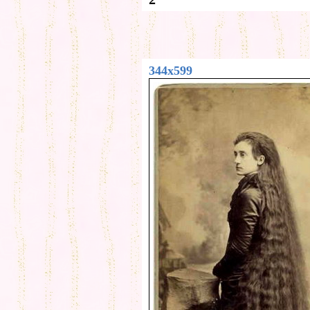
344x599