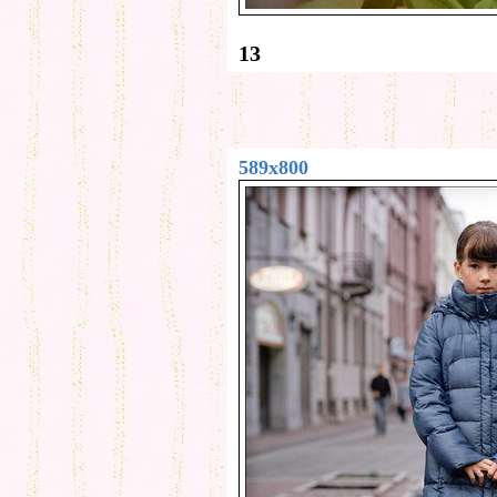
13
589x800