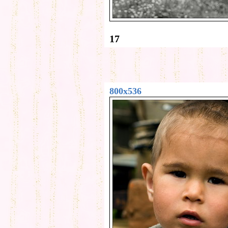
17
800x536