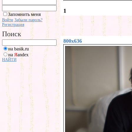
1
Запомнить меня
Войти
Забыли пароль?
Регистрация
Поиск
800x636
на basik.ru
на
Я
andex
НАЙТИ