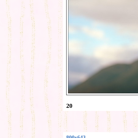
20
800x643