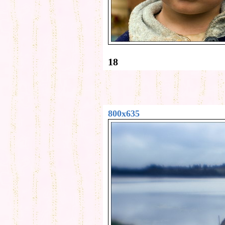
18
800x635