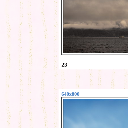
23
640x800