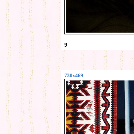
9
730x469