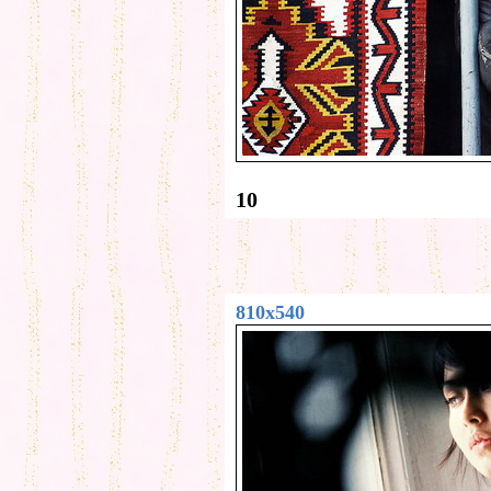
10
810x540