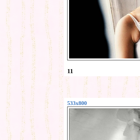
11
533x800