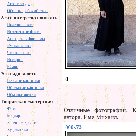
Архитектура
Обои на рабочий стол
А это интересно почитать
Полезно знать
Интересные факты
Анекдоты афоризмы
Умные слова
Что почитать
Истории
Юмор
Это надо видеть
0
Веселые картинки
Объемные картинки
Обманы зрения
Творческая мастерская
Фото
Отличные фотографии. 
Бодиарт
автора. Имя Михаил.
Уличные креативы
800x731
Художники