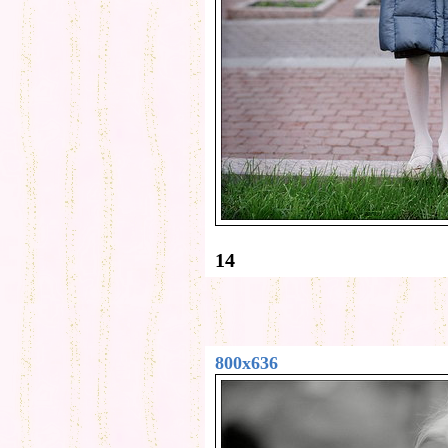
14
800x636