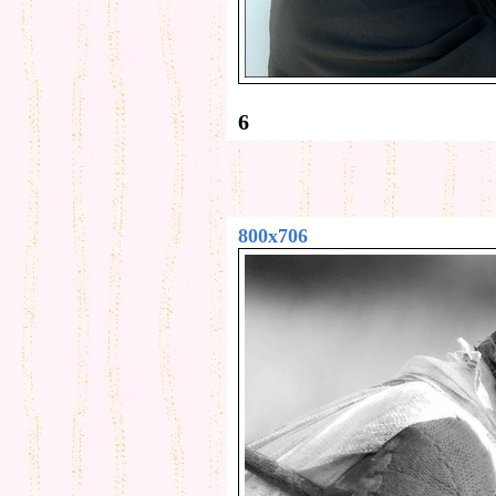
6
800x706