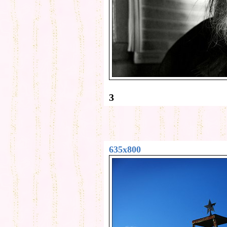
3
635x800