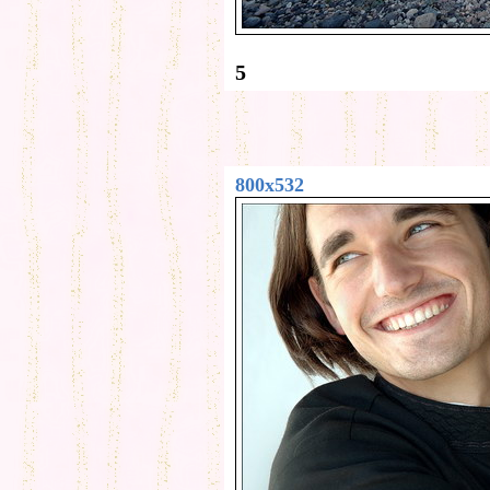
5
800x532