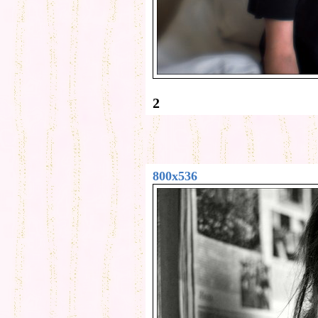
2
800x536