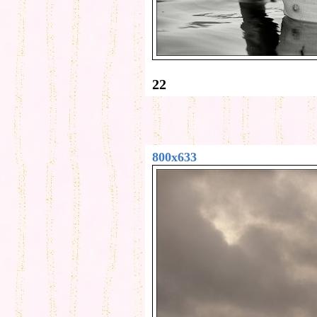
22
800x633