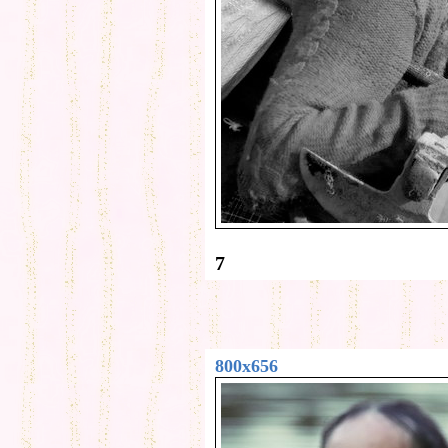
7
800x656