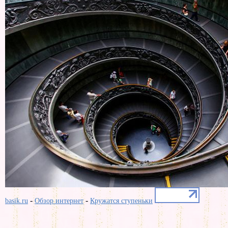
-
-
basik.ru
Обзор интернет
Кружатся ступеньки