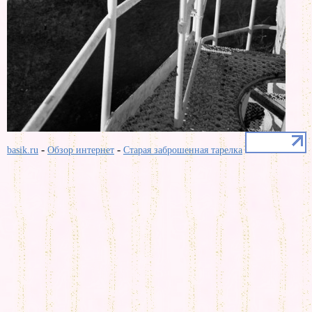
-
-
basik.ru
Обзор интернет
Старая заброшенная тарелка