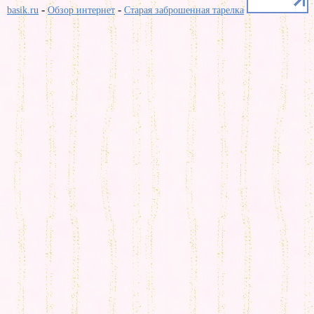
-
-
basik.ru
Обзор интернет
Старая заброшенная тарелка